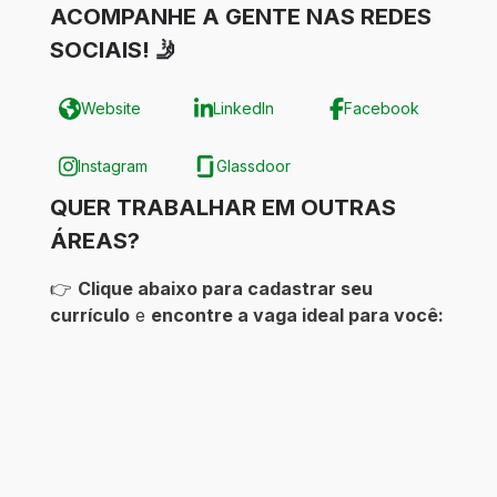
ACOMPANHE A GENTE NAS REDES
SOCIAIS! 🤳
Website
LinkedIn
Facebook
Instagram
Glassdoor
QUER TRABALHAR EM OUTRAS
ÁREAS?
👉
Clique abaixo para cadastrar seu
currículo
e
encontre a vaga ideal para você:
Logística -
https://clamedoperacional.gupy.io/
Lojas -
https://clamedlojas.gupy.io/
Farmacêutico(a) -
https://clamedfarma.gupy.io/
Estágio -
https://clamedestagio.gupy.io/